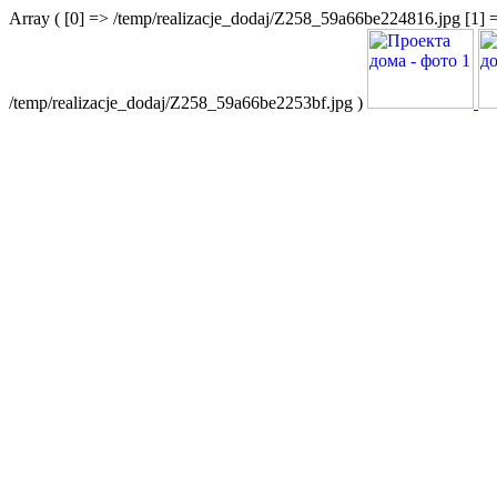
Array ( [0] => /temp/realizacje_dodaj/Z258_59a66be224816.jpg [1] 
/temp/realizacje_dodaj/Z258_59a66be2253bf.jpg )