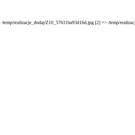
=> /temp/realizacje_dodaj/Z10_57611ba93d16d.jpg [2] => /temp/realiz