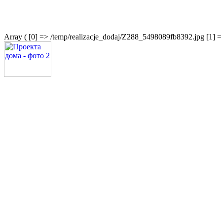
Array ( [0] => /temp/realizacje_dodaj/Z288_5498089fb8392.jpg [1] 