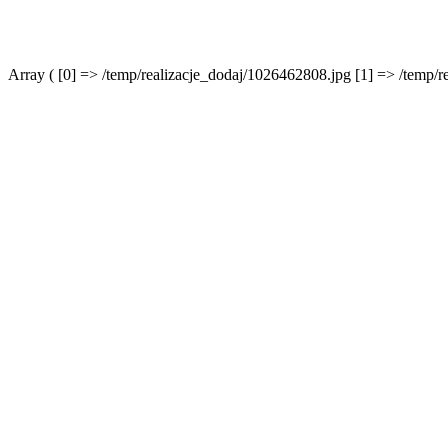
Array ( [0] => /temp/realizacje_dodaj/1026462808.jpg [1] => /temp