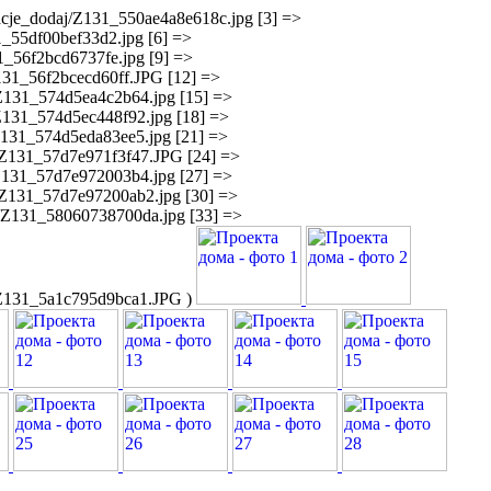
zacje_dodaj/Z131_550ae4a8e618c.jpg [3] =>
31_55df00bef33d2.jpg [6] =>
31_56f2bcd6737fe.jpg [9] =>
Z131_56f2bcecd60ff.JPG [12] =>
j/Z131_574d5ea4c2b64.jpg [15] =>
/Z131_574d5ec448f92.jpg [18] =>
/Z131_574d5eda83ee5.jpg [21] =>
j/Z131_57d7e971f3f47.JPG [24] =>
j/Z131_57d7e972003b4.jpg [27] =>
j/Z131_57d7e97200ab2.jpg [30] =>
aj/Z131_58060738700da.jpg [33] =>
aj/Z131_5a1c795d9bca1.JPG )