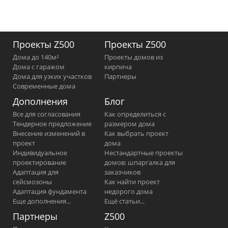
Проекты Z500
Проекты Z500
Дома до 140м²
Проекты домов из
Дома с гаражом
кирпича
Дома для узких участков
Партнеры
Современные дома
Дополнения
Блог
Все для согласования
Как определиться с
Тендерное предложение
размером дома
Внесение изменений в
Как выбрать проект
проект
дома
Индивидуальное
Нестандартные проекты
проектирование
домов: шпаргалка для
Адаптация для
заказчиков
сейсмозоны
Как найти проект
Адаптация фундамента
недорого дома
Еще дополнения...
Ещё статьи...
Партнеры
Z500