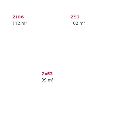
Z106
Z93
112
m²
102
m²
Zx53
99
m²