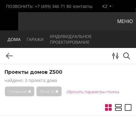
ПОЗВОНИТЬ:
+7 (499) 346 71 80
контакты
KZ
МЕНЮ
ИНДИВИДУАЛЬНОЕ
ДОМА
ГАРАЖИ
ПРОЕКТИРОВАНИЕ
Проекты домов Z500
найдено: 3 проекта дома
1-этажные
✖
10 на 15
✖
сбросить параметры поиска