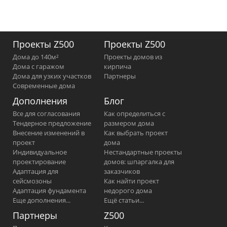
Проекты Z500
Проекты Z500
Дома до 140м²
Проекты домов из
Дома с гаражом
кирпича
Дома для узких участков
Партнеры
Современные дома
Дополнения
Блог
Все для согласования
Как определиться с
Тендерное предложение
размером дома
Внесение изменений в
Как выбрать проект
проект
дома
Индивидуальное
Нестандартные проекты
проектирование
домов: шпаргалка для
Адаптация для
заказчиков
сейсмозоны
Как найти проект
Адаптация фундамента
недорого дома
Еще дополнения...
Ещё статьи...
Партнеры
Z500