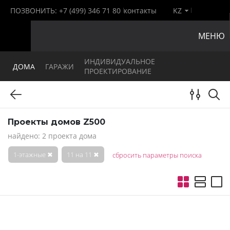
ПОЗВОНИТЬ:
+7 (499) 346 71 80
контакты
KZ
МЕНЮ
ИНДИВИДУАЛЬНОЕ
ДОМА
ГАРАЖИ
ПРОЕКТИРОВАНИЕ
Проекты домов Z500
найдено: 2 проекта дома
1-этажные
✖
11 на 11
✖
сбросить параметры поиска