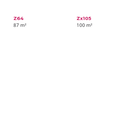
Z64
Zx105
87
m²
100
m²