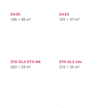
Z425
Z423
186 + 38
m²
181 + 37
m²
Z10 GL2 STU bk
Z10 GL2 stu
283 + 33
m²
272 + 36
m²