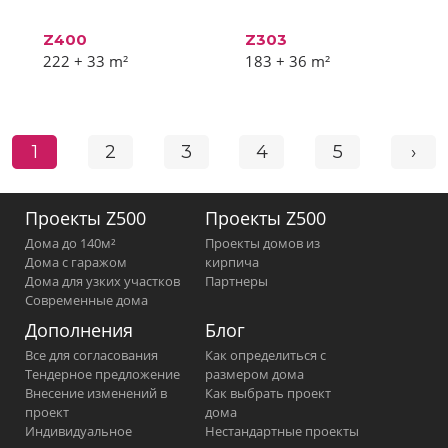
Z400
Z303
222 + 33
m²
183 + 36
m²
1
2
3
4
5
›
Проекты Z500
Проекты Z500
Дома до 140м²
Проекты домов из
Дома с гаражом
кирпича
Дома для узких участков
Партнеры
Современные дома
Дополнения
Блог
Все для согласования
Как определиться с
Тендерное предложение
размером дома
Внесение изменений в
Как выбрать проект
проект
дома
Индивидуальное
Нестандартные проекты