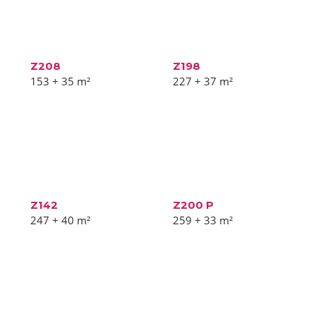
Z208
Z198
153 + 35
m²
227 + 37
m²
Z142
Z200 P
247 + 40
m²
259 + 33
m²