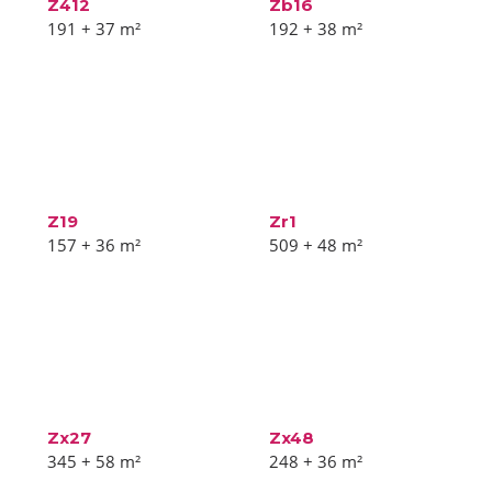
Z412
Zb16
191 + 37
m²
192 + 38
m²
Z19
Zr1
157 + 36
m²
509 + 48
m²
Zx27
Zx48
345 + 58
m²
248 + 36
m²