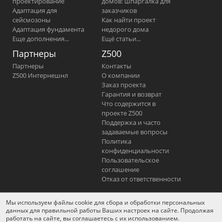
проектирование
домов: шпаргалка для
Адаптация для
заказчиков
сейсмозоны
Как найти проект
Адаптация фундамента
недорого дома
Еще дополнения...
Ещё статьи...
Партнеры
Z500
Партнеры
Контакты
Z500 Интернешнл
О компании
Заказ проекта
Гарантия и возврат
Что содержится в
проекте Z500
Поддержка и часто
задаваемые вопросы
Политика
конфиденциальности
Пользовательское
соглашение
Отказ от ответственности
Мы используем файлы cookie для сбора и обработки персональных
YouTube
Фейсбук
Вконтакте
данных для правильной работы Ваших настроек на сайте. Продолжая
работать на сайте, вы соглашаетесь с их использованием.
Одноклассники
Instagram