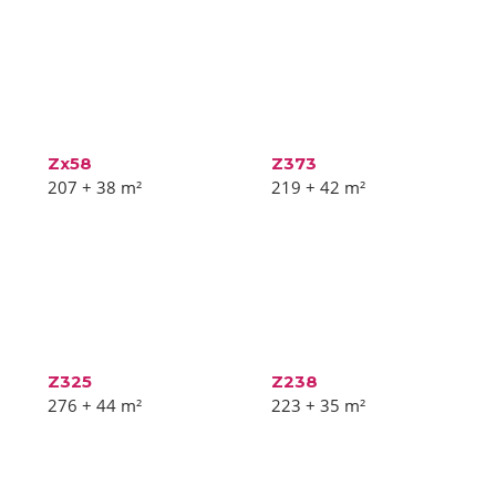
Zx58
Z373
207 + 38
m²
219 + 42
m²
Z325
Z238
276 + 44
m²
223 + 35
m²