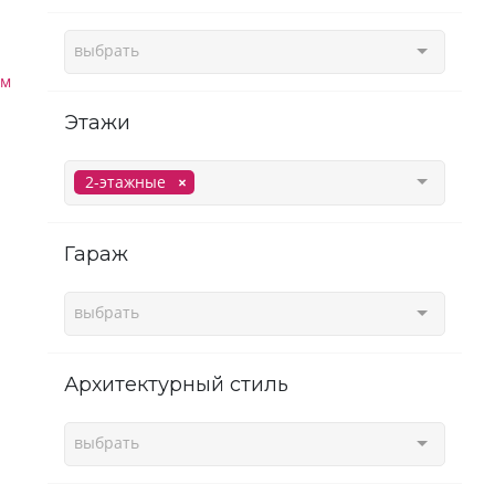
выбрать
ам
этажи
2-этажные
гараж
выбрать
Архитектурный стиль
выбрать