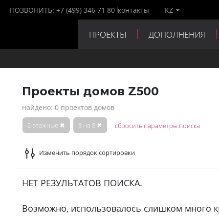
ПОЗВОНИТЬ:
+7 (499) 346 71 80
контакты
KZ
ПРОЕКТЫ
ДОПОЛНЕНИЯ
ПАРТНЕРЫ
КОНТАКТЫ
Проекты домов Z500
найдено: 0 проектов домов
2-этажные
✖
8 на 8
✖
сбросить параметры поиска
Изменить порядок сортировки
НЕТ РЕЗУЛЬТАТОВ ПОИСКА.
Bозможно, использовалось слишком много кри