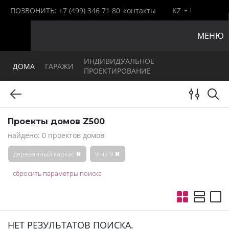
ПОЗВОНИТЬ:
+7 (499) 346 71 80
контакты
KZ
МЕНЮ
ИНДИВИДУАЛЬНОЕ
ДОМА
ГАРАЖИ
ПРОЕКТИРОВАНИЕ
Проекты домов Z500
найдено: 0 проектов домов
деревянный каркас
✖
9 на 9
✖
сбросить параметры поиска
НЕТ РЕЗУЛЬТАТОВ ПОИСКА.