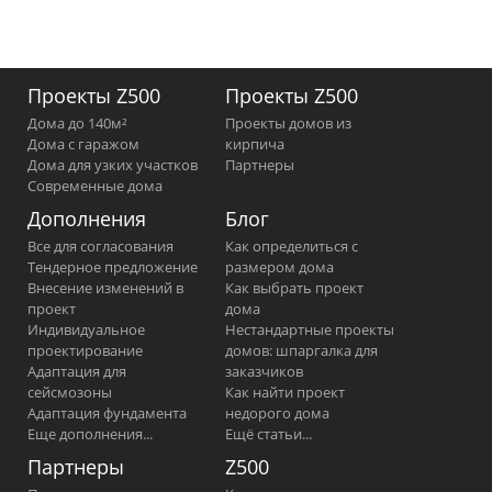
Проекты Z500
Проекты Z500
Дома до 140м²
Проекты домов из
Дома с гаражом
кирпича
Дома для узких участков
Партнеры
Современные дома
Дополнения
Блог
Все для согласования
Как определиться с
Тендерное предложение
размером дома
Внесение изменений в
Как выбрать проект
проект
дома
Индивидуальное
Нестандартные проекты
проектирование
домов: шпаргалка для
Адаптация для
заказчиков
сейсмозоны
Как найти проект
Адаптация фундамента
недорого дома
Еще дополнения...
Ещё статьи...
Партнеры
Z500