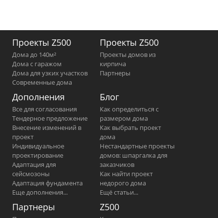
Проекты Z500
Проекты Z500
Дома до 140м²
Проекты домов из
Дома с гаражом
кирпича
Дома для узких участков
Партнеры
Современные дома
Дополнения
Блог
Все для согласования
Как определиться с
Тендерное предложение
размером дома
Внесение изменений в
Как выбрать проект
проект
дома
Индивидуальное
Нестандартные проекты
проектирование
домов: шпаргалка для
Адаптация для
заказчиков
сейсмозоны
Как найти проект
Адаптация фундамента
недорого дома
Еще дополнения...
Ещё статьи...
Партнеры
Z500