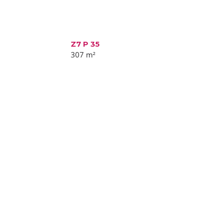
Z7 P 35
307
m²