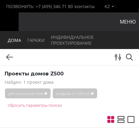
ПОЗВОНИТЬ:
+7 (499) 346 71 80
контакты
KZ
МЕНЮ
ИНДИВИДУАЛЬНОЕ
ДОМА
ГАРАЖИ
ПРОЕКТИРОВАНИЕ
Проекты домов Z500
Найден: 1 проект дома
для узких участков
✖
усадьбы от 250 м2
✖
сбросить параметры поиска