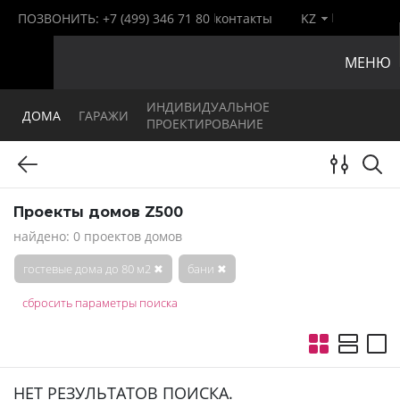
ПОЗВОНИТЬ:
+7 (499) 346 71 80
контакты
KZ
МЕНЮ
ИНДИВИДУАЛЬНОЕ
ДОМА
ГАРАЖИ
ПРОЕКТИРОВАНИЕ
Проекты домов Z500
найдено: 0 проектов домов
гостевые дома до 80 м2
✖
бани
✖
сбросить параметры поиска
НЕТ РЕЗУЛЬТАТОВ ПОИСКА.