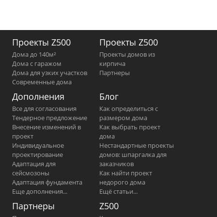
Проекты Z500
Проекты Z500
Дома до 140м²
Проекты домов из
Дома с гаражом
кирпича
Дома для узких участков
Партнеры
Современные дома
Дополнения
Блог
Все для согласования
Как определиться с
Тендерное предложение
размером дома
Внесение изменений в
Как выбрать проект
проект
дома
Индивидуальное
Нестандартные проекты
проектирование
домов: шпаргалка для
Адаптация для
заказчиков
сейсмозоны
Как найти проект
Адаптация фундамента
недорого дома
Еще дополнения...
Ещё статьи...
Партнеры
Z500