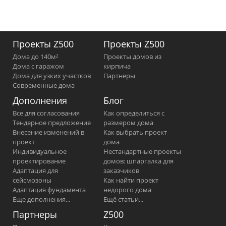
Проекты Z500
Проекты Z500
Дома до 140м²
Проекты домов из
Дома с гаражом
кирпича
Дома для узких участков
Партнеры
Современные дома
Дополнения
Блог
Все для согласования
Как определиться с
Тендерное предложение
размером дома
Внесение изменений в
Как выбрать проект
проект
дома
Индивидуальное
Нестандартные проекты
проектирование
домов: шпаргалка для
Адаптация для
заказчиков
сейсмозоны
Как найти проект
Адаптация фундамента
недорого дома
Еще дополнения...
Ещё статьи...
Партнеры
Z500