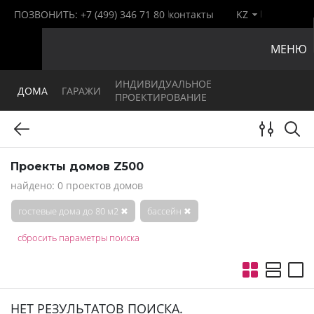
ПОЗВОНИТЬ:
+7 (499) 346 71 80
контакты
KZ
МЕНЮ
ИНДИВИДУАЛЬНОЕ
ДОМА
ГАРАЖИ
ПРОЕКТИРОВАНИЕ
Проекты домов Z500
найдено: 0 проектов домов
гостевые дома до 80 м2
✖
бассейн
✖
сбросить параметры поиска
НЕТ РЕЗУЛЬТАТОВ ПОИСКА.