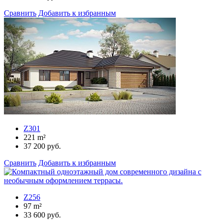
Сравнить
Добавить к избранным
Z301
221
m²
37 200
руб.
Сравнить
Добавить к избранным
Z256
97
m²
33 600
руб.