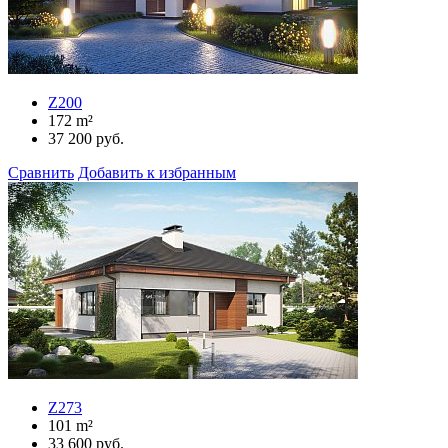
Z200
172
m²
37 200
руб.
Сравнить
Добавить к избранным
Z273
101
m²
33 600
руб.