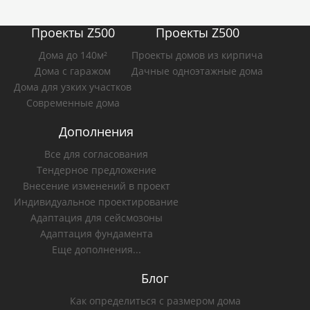
Проекты Z500
Проекты Z500
Дома до 140м²
Проекты домов из кирпича
Дома с гаражом
Дачные одноэтажные дома
Дома для узких участков
Современные дома
Дополнения
Все для согласования
Тендерное предложение
Внесение изменений в проект
Индивидуальное проектирование
Адаптация для сейсмозоны
Адаптация фундамента
Еще дополнения...
Блог
Как определиться с размером дома