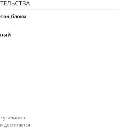
ТЕЛЬСТВА
етон,блоки
нный
е усиливают
и достигается