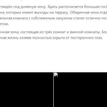
тведён под дневную зону. Здесь располагается большая гос
она, которые имеют выходы на террасу. Обеденная зона отд
льная комната с собственным санузлом станет отлично гос
етом.
очная зона, состоящая из трёх комнат и ванной комнаты. Бл
ная жизнь хозяев полностью скрыта от посторонних глаз.