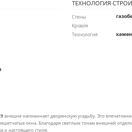
ТЕХНОЛОГИЯ СТРОИ
газоб
стены
Кровля
каме
технология
m
Z9
внешне напоминает дворянскую усадьбу. Это впечатлени
решетчатые окна. Благодаря светлым тонам внешней отделк
а и настоящего стиля.