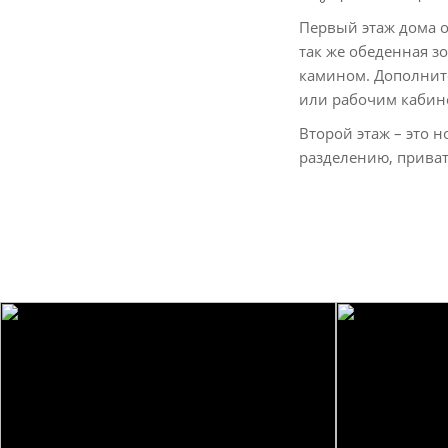
Первый этаж дома о
так же обеденная з
камином. Дополните
или рабочим кабин
Второй этаж – это н
разделению, приват