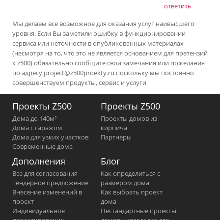
ответить
Мы делаем все возможное для оказания услуг наивысшего
уровня. Если Вы заметили ошибку в функционировании
сервиса или неточности в опубликованных материалах
(несмотря на то, что это не является основанием для претензий
к z500) обязательно сообщите свои замечания или пожелания
по адресу
project@z500proekty.ru
поскольку мы постоянно
совершенствуем продукты, сервис и услуги
Проекты Z500
Проекты Z500
Дома до 140м²
Проекты домов из
Дома с гаражом
кирпича
Дома для узких участков
Партнеры
Современные дома
Дополнения
Блог
Все для согласования
Как определиться с
Тендерное предложение
размером дома
Внесение изменений в
Как выбрать проект
проект
дома
Индивидуальное
Нестандартные проекты
проектирование
домов: шпаргалка для