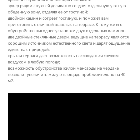
эркер рядом с кухней деликатно создает отдельную уютную
обеденную зону, отделяя ее от гостиной;
двойной камин и согреет гостиную, и поможет вам
приготовить отличный шашлык на террасе. К тому же его
обустройство выгоднее установки двух отдельных каминов.
две двойные стеклянные двери, ведущие на террасу являются
хорошим источником естественного света и дарят ощущение
единства с природой;
крытая терраса дает возможность наслаждаться свежим
воздухом в любую погоду;
возможность обустройства жилой мансарды на чердаке
позволит увеличить жилую площадь приблизительно на 40
м2.