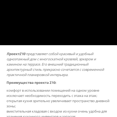
ПроектZ10
представляет собой красивый и удобный
одноэтажный дом с многоскатной кровлей, эркером и
камином на террасе. Его внешний традиционный
архитектурный стиль прекрасно сочетается с современной
практичной планировкой интерьера.
Преимущества
проекта
Z
10:
комфорт в использовании помещений на одном уровне
исключает необходимость переходить с этажа на этаж;
открытая кухня зрительно увеличивает пространство дневной
зоны;
вместительная кладовая с входом из кухни очень удобна для
хранения кухонного инвентаря и запасов;