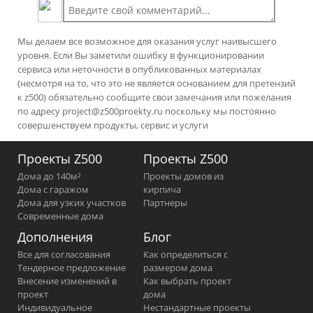
Мы делаем все возможное для оказания услуг наивысшего
уровня. Если Вы заметили ошибку в функционировании
сервиса или неточности в опубликованных материалах
(несмотря на то, что это не является основанием для претензий
к z500) обязательно сообщите свои замечания или пожелания
по адресу
project@z500proekty.ru
поскольку мы постоянно
совершенствуем продукты, сервис и услуги
Проекты Z500
Проекты Z500
Дома до 140м²
Проекты домов из
Дома с гаражом
кирпича
Дома для узких участков
Партнеры
Современные дома
Дополнения
Блог
Все для согласования
Как определиться с
Тендерное предложение
размером дома
Внесение изменений в
Как выбрать проект
проект
дома
Индивидуальное
Нестандартные проекты