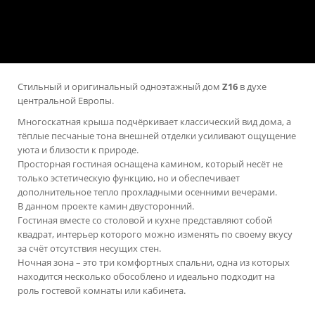
Стильный и оригинальный одноэтажный дом
Z16
в духе
центральной Европы.
Многоскатная крыша подчёркивает классический вид дома, а
тёплые песчаные тона внешней отделки усиливают ощущение
уюта и близости к природе.
Просторная гостиная оснащена камином, который несёт не
только эстетическую функцию, но и обеспечивает
дополнительное тепло прохладными осенними вечерами.
В данном проекте камин двусторонний.
Гостиная вместе со столовой и кухне представляют собой
квадрат, интерьер которого можно изменять по своему вкусу
за счёт отсутствия несущих стен.
Ночная зона – это три комфортных спальни, одна из которых
находится несколько обособлено и идеально подходит на
роль гостевой комнаты или кабинета.