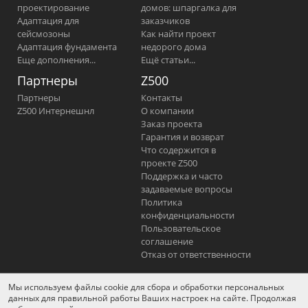
проектирование
домов: шпаргалка для
Адаптация для
заказчиков
сейсмозоны
Как найти проект
Адаптация фундамента
недорого дома
Еще дополнения...
Ещё статьи...
Партнеры
Z500
Партнеры
Контакты
Z500 Интернешнл
О компании
Заказ проекта
Гарантия и возврат
Что содержится в
проекте Z500
Поддержка и часто
задаваемые вопросы
Политика
конфиденциальности
Пользовательское
соглашение
Отказ от ответственности
Мы используем файлы cookie для сбора и обработки персональных
YouTube
Фейсбук
Вконтакте
данных для правильной работы Ваших настроек на сайте. Продолжая