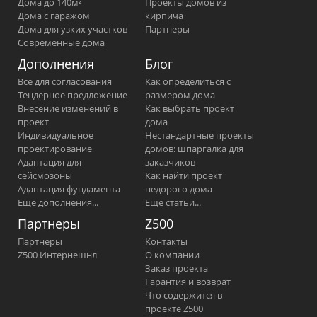
Дома до 140м²
Проекты домов из
Дома с гаражом
кирпича
Дома для узких участков
Партнеры
Современные дома
Дополнения
Блог
Все для согласования
Как определиться с
Тендерное предложение
размером дома
Внесение изменений в
Как выбрать проект
проект
дома
Индивидуальное
Нестандартные проекты
проектирование
домов: шпаргалка для
Адаптация для
заказчиков
сейсмозоны
Как найти проект
Адаптация фундамента
недорого дома
Еще дополнения...
Ещё статьи...
Партнеры
Z500
Партнеры
Контакты
Z500 Интернешнл
О компании
Заказ проекта
Гарантия и возврат
Что содержится в
проекте Z500