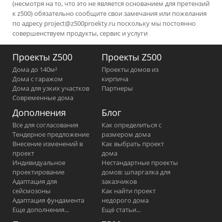
(несмотря на то, что это не является основанием для претензий
к z500) обязательно сообщите свои замечания или пожелания
по адресу
project@z500proekty.ru
поскольку мы постоянно
совершенствуем продукты, сервис и услуги
Проекты Z500
Проекты Z500
Дома до 140м²
Проекты домов из
Дома с гаражом
кирпича
Дома для узких участков
Партнеры
Современные дома
Дополнения
Блог
Все для согласования
Как определиться с
Тендерное предложение
размером дома
Внесение изменений в
Как выбрать проект
проект
дома
Индивидуальное
Нестандартные проекты
проектирование
домов: шпаргалка для
Адаптация для
заказчиков
сейсмозоны
Как найти проект
Адаптация фундамента
недорого дома
Еще дополнения...
Ещё статьи...