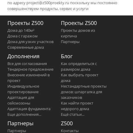
по адресу
project@z500proekty.ru
поскольку мы постоянно
совершенствуем продукты, сервис и услуги
Проекты Z500
Проекты Z500
Дома до 140м²
Проекты домов из
Дома с гаражом
кирпича
Дома для узких участков
Партнеры
Современные дома
Дополнения
Блог
Все для согласования
Как определиться с
Тендерное предложение
размером дома
Внесение изменений в
Как выбрать проект
проект
дома
Индивидуальное
Нестандартные проекты
проектирование
домов: шпаргалка для
Адаптация для
заказчиков
сейсмозоны
Как найти проект
Адаптация фундамента
недорого дома
Еще дополнения...
Ещё статьи...
Партнеры
Z500
Партнеры
Контакты