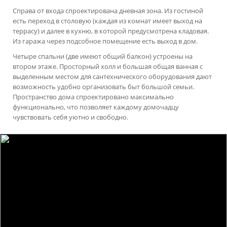
Справа от входа спроектирована дневная зона. Из гостиной
есть переход в столовую (каждая из комнат имеет выход на
террасу) и далее в кухню, в которой предусмотрена кладовая.
Из гаража через подсобное помещение есть выход в дом.
Четыре спальни (две имеют общий балкон) устроены на
втором этаже. Просторный холл и большая общая ванная с
выделенным местом для сантехнического оборудования дают
возможность удобно организовать быт большой семьи.
Пространство дома спроектировано максимально
функционально, что позволяет каждому домочадцу
чувствовать себя уютно и свободно.