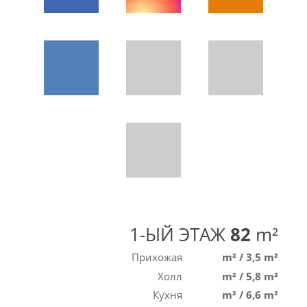
1-ЫЙ ЭТАЖ
82
m²
Прихожая
m²
/
3,5 m²
Холл
m²
/
5,8 m²
Кухня
m²
/
6,6 m²