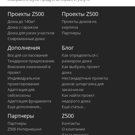
Проекты Z500
Проекты Z500
Дома до 140м²
Проекты домов из
Дома с гаражом
кирпича
Дома для узких участков
Партнеры
Современные дома
Дополнения
Блог
Все для согласования
Как определиться с
Тендерное предложение
размером дома
Внесение изменений в
Как выбрать проект
проект
дома
Индивидуальное
Нестандартные проекты
проектирование
домов: шпаргалка для
Адаптация для
заказчиков
сейсмозоны
Как найти проект
Адаптация фундамента
недорого дома
Еще дополнения...
Ещё статьи...
Партнеры
Z500
Партнеры
Контакты
Z500 Интернешнл
О компании
Заказ проекта