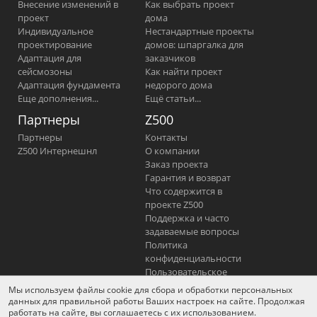
Внесение изменений в
Как выбрать проект
проект
дома
Индивидуальное
Нестандартные проекты
проектирование
домов: шпаргалка для
Адаптация для
заказчиков
сейсмозоны
Как найти проект
Адаптация фундамента
недорого дома
Еще дополнения...
Ещё статьи...
Партнеры
Z500
Партнеры
Контакты
Z500 Интернешнл
О компании
Заказ проекта
Гарантия и возврат
Что содержится в
проекте Z500
Поддержка и часто
задаваемые вопросы
Политика
конфиденциальности
Пользовательское
соглашение
Мы используем файлы cookie для сбора и обработки персональных
Отказ от ответственности
данных для правильной работы Ваших настроек на сайте. Продолжая
работать на сайте, вы соглашаетесь с их использованием.