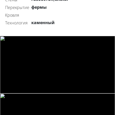
фермы
перекрытие
Кровля
каменный
технология