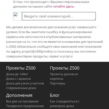
О том, что происходит с Вашими персональными
данными на нашем сайте
читайте здесь.
Мы делаем все возможное для оказания услуг наивысшего
уровня. Если Вы заметили ошибку в функционировании
сервиса или неточности в опубликованных материалах
(несмотря на то, что это не является основанием для претензий
к z500) обязательно сообщите свои замечания или пожелания
по адресу
project@z500proekty.ru
поскольку мы постоянно
совершенствуем продукты, сервис и услуги
Проекты Z500
Проекты Z500
Дома до 140м²
Проекты домов из
Дома с гаражом
кирпича
Дома для узких участков
Партнеры
Современные дома
Дополнения
Блог
Все для согласования
Как определиться с
Тендерное предложение
размером дома