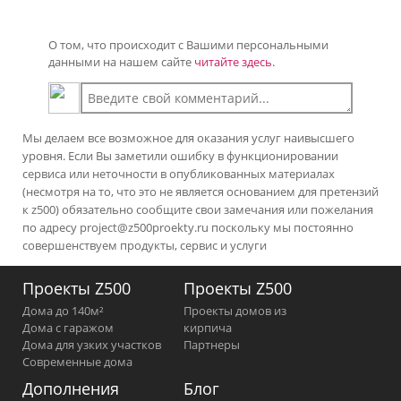
О том, что происходит с Вашими персональными
данными на нашем сайте
читайте здесь.
Мы делаем все возможное для оказания услуг наивысшего
уровня. Если Вы заметили ошибку в функционировании
сервиса или неточности в опубликованных материалах
(несмотря на то, что это не является основанием для претензий
к z500) обязательно сообщите свои замечания или пожелания
по адресу
project@z500proekty.ru
поскольку мы постоянно
совершенствуем продукты, сервис и услуги
Проекты Z500
Проекты Z500
Дома до 140м²
Проекты домов из
Дома с гаражом
кирпича
Дома для узких участков
Партнеры
Современные дома
Дополнения
Блог