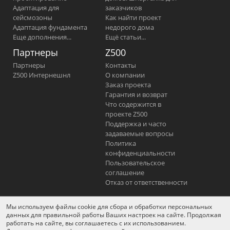
Адаптация для
заказчиков
сейсмозоны
Как найти проект
Адаптация фундамента
недорого дома
Еще дополнения...
Ещё статьи...
Партнеры
Z500
Партнеры
Контакты
Z500 Интернешнл
О компании
Заказ проекта
Гарантия и возврат
Что содержится в
проекте Z500
Поддержка и часто
задаваемые вопросы
Политика
конфиденциальности
Пользовательское
соглашение
Отказ от ответственности
Мы используем файлы cookie для сбора и обработки персональных
YouTube
Фейсбук
Вконтакте
данных для правильной работы Ваших настроек на сайте. Продолжая
работать на сайте, вы соглашаетесь с их использованием.
Одноклассники
Instagram