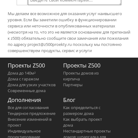
Мы делаем все возможное для оказания услуг наивысшего
уровня. Если Вы заметили ошибку в функционировании
сервиса или неточности в опубликованных материалах
(несмотря на то, что это не является основанием для претензий
к z500) обязательно сообщите свои замечания или пожелания
по адресу
project@z500proekty.ru
поскольку мы постоянно
совершенствуем продукты, сервис и услуги
Проекты Z500
Проекты Z500
Дома до 140м²
Проекты домов из
Дома с гаражом
кирпича
Дома для узких участков
Партнеры
Современные дома
Дополнения
Блог
Все для согласования
Как определиться с
Тендерное предложение
размером дома
Внесение изменений в
Как выбрать проект
проект
дома
Индивидуальное
Нестандартные проекты
проектирование
домов: шпаргалка для