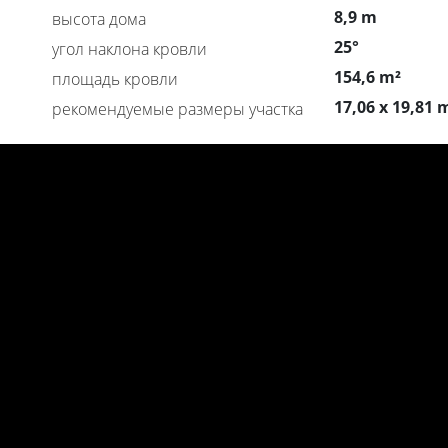
8,9 m
высота дома
25°
угол наклона кровли
154,6 m²
площадь кровли
17,06 x 19,81 
рекомендуемые размеры участка