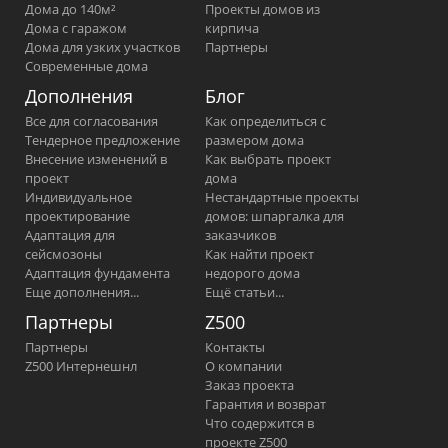
Дома до 140м²
Проекты домов из
Дома с гаражом
кирпича
Дома для узких участков
Партнеры
Современные дома
Дополнения
Блог
Все для согласования
Как определиться с
Тендерное предложение
размером дома
Внесение изменений в
Как выбрать проект
проект
дома
Индивидуальное
Нестандартные проекты
проектирование
домов: шпаргалка для
Адаптация для
заказчиков
сейсмозоны
Как найти проект
Адаптация фундамента
недорого дома
Еще дополнения...
Ещё статьи...
Партнеры
Z500
Партнеры
Контакты
Z500 Интернешнл
О компании
Заказ проекта
Гарантия и возврат
Что содержится в
проекте Z500