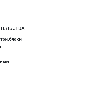
ТЕЛЬСТВА
етон,блоки
ы
нный