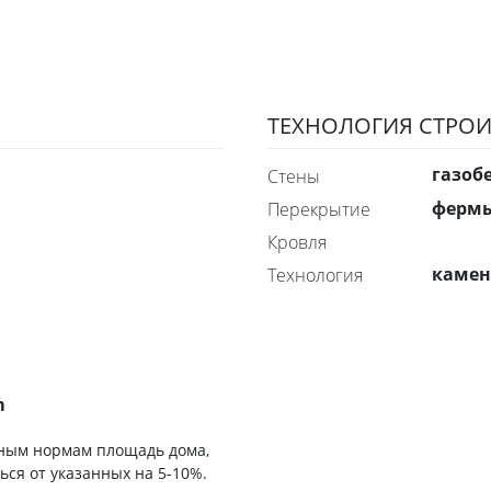
ТЕХНОЛОГИЯ СТРОИ
газоб
стены
ферм
перекрытие
Кровля
каме
технология
m
ьным нормам площадь дома,
ься от указанных на 5-10%.