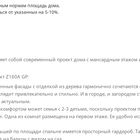
ьным нормам площадь дома,
ься от указанных на 5-10%.
яет собой современный проект дома с мансардным этажом 
кт Z160А GP:
нные фасады с отделкой из дерева гармонично сочетаются
глядит привлекательно и стильно. И в городе, и загородом 
т актуальным.
 комфортом может семья с 2-3 детьми, поскольку проектом 
. Одна из комнат размещена на первом этаже. Ее удобно ис
ьшей по площади спальне имеется просторный гардероб. Т
 на балкон с видом на сад.