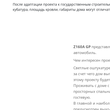
После адаптации проекта к государственным строител
кубатура, площадь кровли, габариты дома могут отличат
Z160А GP
представл
автомобиль.
Чем интересен прое
Светлые оштукатуре
за счет чего дом вы
этому проекту буде
Проживать с доме с
просторных спальни
гостевую.
В главной и наибол
предусмотрен выход