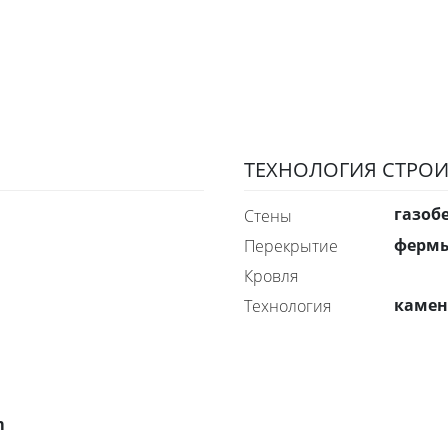
ТЕХНОЛОГИЯ СТРОИ
газоб
стены
ферм
перекрытие
Кровля
каме
технология
m