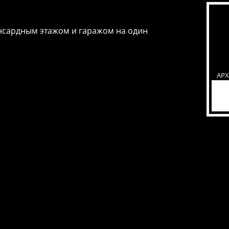
нсардным этажом и гаражом на один
АР