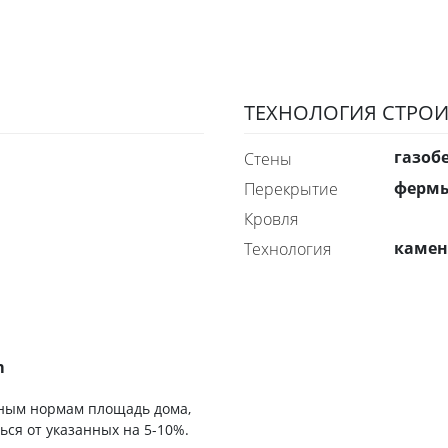
ТЕХНОЛОГИЯ СТРОИ
газоб
стены
ферм
перекрытие
Кровля
каме
технология
m
ьным нормам площадь дома,
ься от указанных на 5-10%.