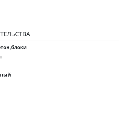
ТЕЛЬСТВА
етон,блоки
ы
нный