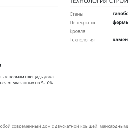
ТЕХНОЛОГИЯ СТРОИ
газоб
стены
ферм
перекрытие
Кровля
каме
технология
m
ьным нормам площадь дома,
ься от указанных на 5-10%.
собой современный дом с двускатной крышей, мансардным