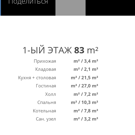
Поделиться
1-ЫЙ ЭТАЖ
83
m²
Прихожая
m²
/
3,4 m²
Кладовая
m²
/
2,1 m²
Кухня + столовая
m²
/
21,5 m²
Гостиная
m²
/
27,0 m²
Холл
m²
/
7,2 m²
Спальня
m²
/
10,3 m²
Котельная
m²
/
7,8 m²
Сан. узел
m²
/
3,2 m²