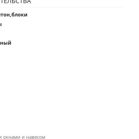
ТЕЛЬСТВА
етон,блоки
ы
нный
и окнами и навесом