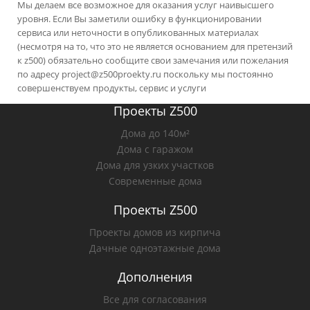
Мы делаем все возможное для оказания услуг наивысшего
уровня. Если Вы заметили ошибку в функционировании
сервиса или неточности в опубликованных материалах
(несмотря на то, что это не является основанием для претензий
к z500) обязательно сообщите свои замечания или пожелания
по адресу
project@z500proekty.ru
поскольку мы постоянно
совершенствуем продукты, сервис и услуги
Проекты Z500
Дома до 140м²
Дома с гаражом
Дома для узких участков
Современные дома
Проекты Z500
Проекты домов из кирпича
Дачные одноэтажные дома
Дополнения
Все для согласования