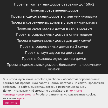
Проекты компактных домов с гаражом до 150м2
Проекты современных домов
Проекты одноэтажных домов в стиле минимализма
Проекты современных домов в стиле минимализма
Проекты одноэтажных домов в стиле модерн
Проекты современных домов в стиле модерн
Проекты одноэтажных домов для двух семей
Проекты современных домов на 2 семьи
Проекты таун-хаусов на две семьи
Проекты больших одноэтажных домов
Проекты одноэтажных домов с большими панорамными
окнами
Проекты одноэтажных польских домов
Мы используем файлы cookie для сбора и обработки персональных
Проекты одноэтажных домов с мансардой
данных для правильной работы Ваших настроек на сайте. Продолжая
работать на сайте, вы соглашаетесь с их использованием.
Проекты одноэтажных домов с балконом
Дополнительную информацию вы найдете в
политике
Проекты одноэтажных домов с бассейном
конфиденциальности
. Чтобы ограничить использование cookie,
нажмите
здесь
.
Проекты одноэтажных домов с цоколем
понятно
Проекты одноэтажных гостевых домов