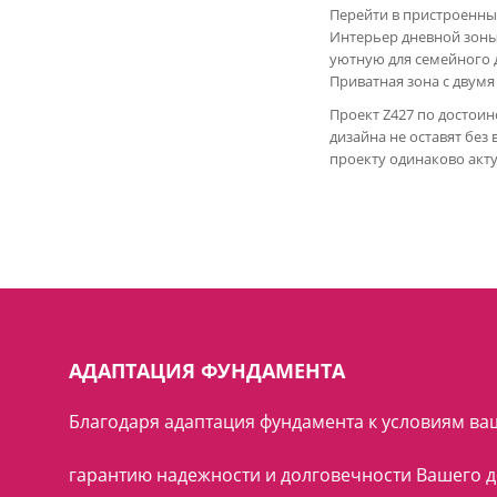
Перейти в пристроенны
Интерьер дневной зоны
уютную для семейного д
Приватная зона с двум
Проект Z427 по достои
дизайна не оставят без
проекту одинаково актуа
АДАПТАЦИЯ ФУНДАМЕНТА
Благодаря адаптация фундамента к условиям ваш
гарантию надежности и долговечности Вашего д