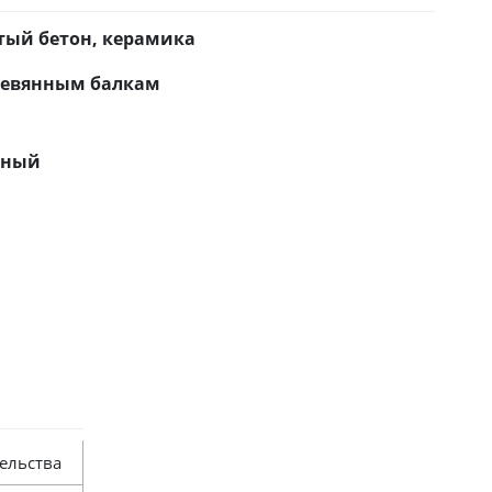
тый бетон, керамика
ревянным балкам
нный
ельства