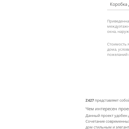
коробка
Приведенная
междуэтажн
окна, наруж
Стоимость я
дома, услов
пожеланий 
Z427
представляет собо
Чем интересен прое
Данный проект удобен 
Сочетание современных
дом стильным и элеган