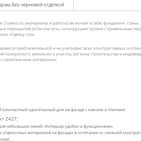
 дома без черновой отделкой
 стоимость (материалы и работы) включает в себя: фундамент, стены,
ые перекрытия (если они есть, конструкцию кровли с кровельным по
ную отделку стен.
вляется приблизительной и не учитывает всех конструктивных особе
ий конкретного земельного участка, региона строительства и индиви
к строительным материалам
й компактный одноэтажный дом на фасаде с камнем и плитами.
кт Z427:
для небольших семей. Интерьер удобен и функционален.
 отделочных материалов на фасадах в сочетании со сложной констру
тным.