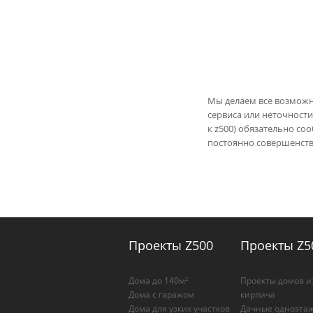
Мы делаем все возможн
сервиса или неточности
к z500) обязательно со
постоянно совершенству
Проекты Z500
Проекты Z5
Дома до 140м²
Проекты домов и
Дома с гаражом
кирпича
Дома для узких участков
Дачные одноэта