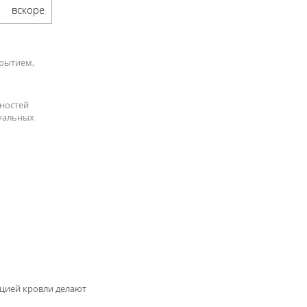
вскоре
крытием,
нностей
дуальных
кцией кровли делают