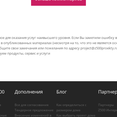
ое для оказания услуг наивысшего уровня. Если Вы заметили ошибку
 в опубликованных материалах (несмотря на то, что это не является о
общите свои замечания или пожелания по адресу
project@z500proekty.r
ем продукты, сервис и услуги
00
Дополнения
Блог
Партне
з
Все для согласования
Как определиться с
Партнеры
Тендерное предложение
размером дома
Z500 Инте
жные
Внесение изменений в
Как выбрать проект дома