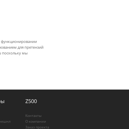
 в функционировании
снованием для претензий
u
поскольку мы
ры
Z500
Контакты
рнешнл
О компании
Заказ проекта