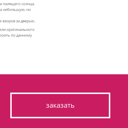
и палящего солнца.
на небольшую, но
х взоров за дверью.
тели оригинального
троить по данному
заказать