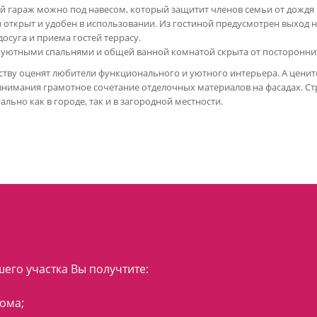
й гараж можно под навесом, который защитит членов семьи от дождя 
 открыт и удобен в использовании. Из гостиной предусмотрен выход 
осуга и приема гостей террасу.
я уютными спальнями и общей ванной комнатой скрыта от посторонни
нству оценят любители функционального и уютного интерьера. А цени
 внимания грамотное сочетание отделочных материалов на фасадах. С
льно как в городе, так и в загородной местности.
его участка Вы получтите:
ома;