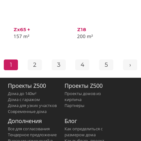
Zx65 +
Z18
157
m²
200
m²
1
2
3
4
5
›
Проекты Z500
Проекты Z500
Дома до 140м²
Проекты домов из
Дома с гаражом
кирпича
Дома для узких участков
Партнеры
Современные дома
Дополнения
Блог
Все для согласования
Как определиться с
Тендерное предложение
размером дома
Внесение изменений в
Как выбрать проект