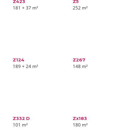
Z423
Z5
181 + 37
m²
252
m²
Z124
Z267
189 + 24
m²
148
m²
Z332 D
Zx183
101
m²
180
m²