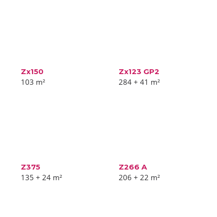
Zx150
Zx123 GP2
103
m²
284 + 41
m²
Z375
Z266 A
135 + 24
m²
206 + 22
m²