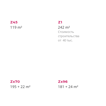
Z45
Z1
119
m²
242
m²
Стоимость
строительства
от
40
тыс.
Zx70
Zx96
195 + 22
m²
181 + 24
m²