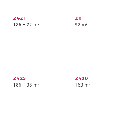
Z421
Z61
186 + 22
m²
92
m²
Z425
Z420
186 + 38
m²
163
m²