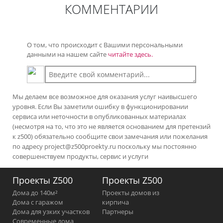
КОММЕНТАРИИ
О том, что происходит с Вашими персональными
данными на нашем сайте
читайте здесь.
Мы делаем все возможное для оказания услуг наивысшего
уровня. Если Вы заметили ошибку в функционировании
сервиса или неточности в опубликованных материалах
(несмотря на то, что это не является основанием для претензий
к z500) обязательно сообщите свои замечания или пожелания
по адресу
project@z500proekty.ru
поскольку мы постоянно
совершенствуем продукты, сервис и услуги
Проекты Z500
Проекты Z500
Дома до 140м²
Проекты домов из
Дома с гаражом
кирпича
Дома для узких участков
Партнеры
Современные дома