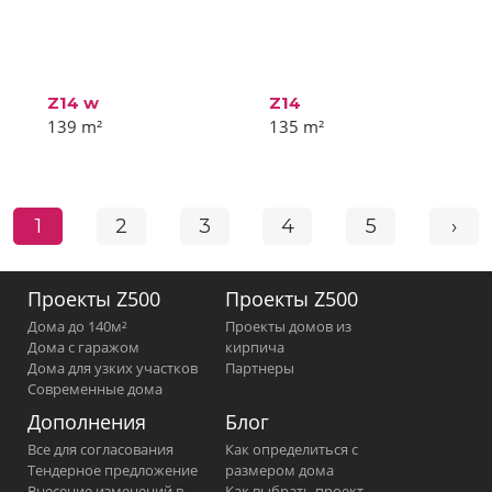
Z14 w
Z14
139
m²
135
m²
1
2
3
4
5
›
Проекты Z500
Проекты Z500
Дома до 140м²
Проекты домов из
Дома с гаражом
кирпича
Дома для узких участков
Партнеры
Современные дома
Дополнения
Блог
Все для согласования
Как определиться с
Тендерное предложение
размером дома
Внесение изменений в
Как выбрать проект