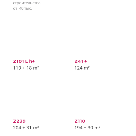
строительства
от
40
тыс.
Z101 L h+
Z41 +
119 + 18
m²
124
m²
Z239
Z110
204 + 31
m²
194 + 30
m²