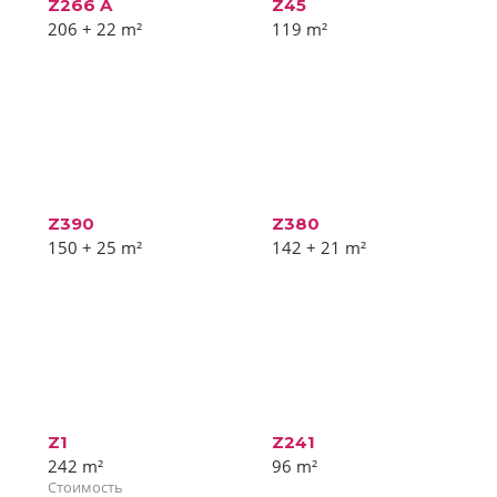
Z266 A
Z45
206 + 22
m²
119
m²
Z390
Z380
150 + 25
m²
142 + 21
m²
Z1
Z241
242
m²
96
m²
Стоимость