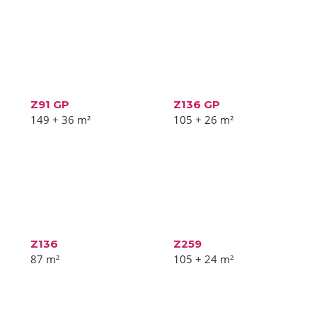
Z91 GP
Z136 GP
149 + 36
m²
105 + 26
m²
Z136
Z259
87
m²
105 + 24
m²