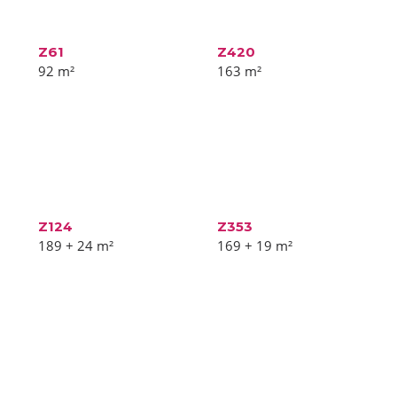
Z61
Z420
92
m²
163
m²
Z124
Z353
189 + 24
m²
169 + 19
m²