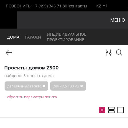
ПОЗВОНИТЬ:
+7 (499) 346 71 80
контакты
KZ
МЕНЮ
ИНДИВИДУАЛЬНОЕ
ДОМА
ГАРАЖИ
ПРОЕКТИРОВАНИЕ
Проекты домов Z500
найдено: 3 проекта дома
деревянный каркас
✖
дачи до 100 м2
✖
сбросить параметры поиска