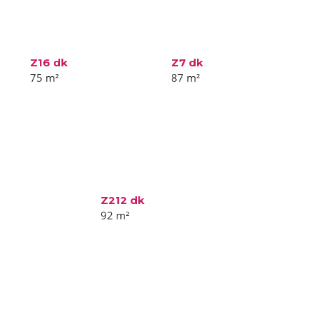
Z16 dk
Z7 dk
75
m²
87
m²
Z212 dk
92
m²