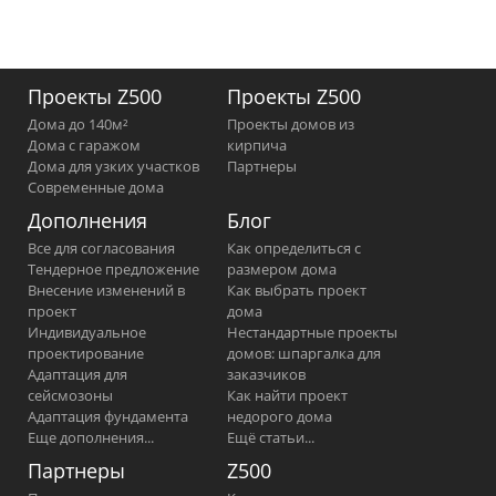
Проекты Z500
Проекты Z500
Дома до 140м²
Проекты домов из
Дома с гаражом
кирпича
Дома для узких участков
Партнеры
Современные дома
Дополнения
Блог
Все для согласования
Как определиться с
Тендерное предложение
размером дома
Внесение изменений в
Как выбрать проект
проект
дома
Индивидуальное
Нестандартные проекты
проектирование
домов: шпаргалка для
Адаптация для
заказчиков
сейсмозоны
Как найти проект
Адаптация фундамента
недорого дома
Еще дополнения...
Ещё статьи...
Партнеры
Z500