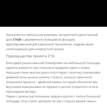
Несмотря на небольшие размеры, аккуратный одноэтажный
дом
Z16dk
с деревянной облицовкой фасадов,
адаптированный для каркасной технологии, наделен всем
необходимым для комфортной жизни.
Преимущества проекта Z16:
Благодаря рациональной планировке на небольшой площади
удалось размести три спальни в пределах одного этажа.
Несущие стены внутри дома отсутствуют, поэтому планировку
дневной зоны можно менять столько, сколько захочется.
Изюминка проекта – двойной камин, который обеспечит вас
вкусными шашлыками на террасе и уютом открытого огня в
прохладные вечера.
Рядом с домом расположена терраса крытого типа и большой
площади. Она станет центром летнего отдыха вашей семьи.