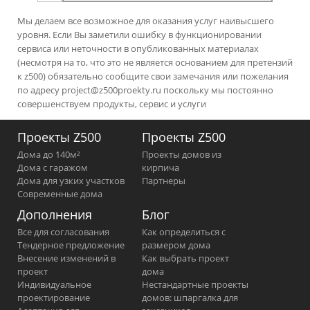
Мы делаем все возможное для оказания услуг наивысшего
уровня. Если Вы заметили ошибку в функционировании
сервиса или неточности в опубликованных материалах
(несмотря на то, что это не является основанием для претензий
к z500) обязательно сообщите свои замечания или пожелания
по адресу
project@z500proekty.ru
поскольку мы постоянно
совершенствуем продукты, сервис и услуги
Проекты Z500
Проекты Z500
Дома до 140м²
Проекты домов из
Дома с гаражом
кирпича
Дома для узких участков
Партнеры
Современные дома
Дополнения
Блог
Все для согласования
Как определиться с
Тендерное предложение
размером дома
Внесение изменений в
Как выбрать проект
проект
дома
Индивидуальное
Нестандартные проекты
проектирование
домов: шпаргалка для