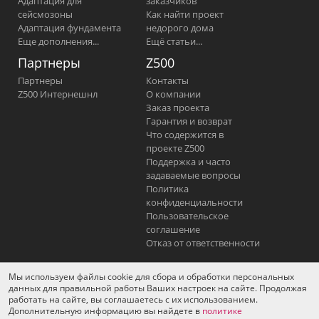
Адаптация для
заказчиков
сейсмозоны
Как найти проект
Адаптация фундамента
недорого дома
Еще дополнения...
Ещё статьи...
Партнеры
Z500
Партнеры
Контакты
Z500 Интернешнл
О компании
Заказ проекта
Гарантия и возврат
Что содержится в
проекте Z500
Поддержка и часто
задаваемые вопросы
Политика
конфиденциальности
Пользовательское
соглашение
Отказ от ответственности
Мы используем файлы cookie для сбора и обработки персональных
YouTube
Фейсбук
Вконтакте
данных для правильной работы Ваших настроек на сайте. Продолжая
работать на сайте, вы соглашаетесь с их использованием.
Одноклассники
Instagram
Дополнительную информацию вы найдете в
политике