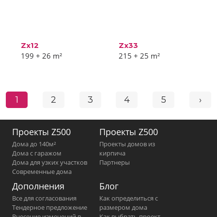
Zx12
Zx33
199 + 26
m²
215 + 25
m²
1
2
3
4
5
›
Проекты Z500
Проекты Z500
Дома до 140м²
Проекты домов из
Дома с гаражом
кирпича
Дома для узких участков
Партнеры
Современные дома
Дополнения
Блог
Все для согласования
Как определиться с
Тендерное предложение
размером дома
Внесение изменений в
Как выбрать проект