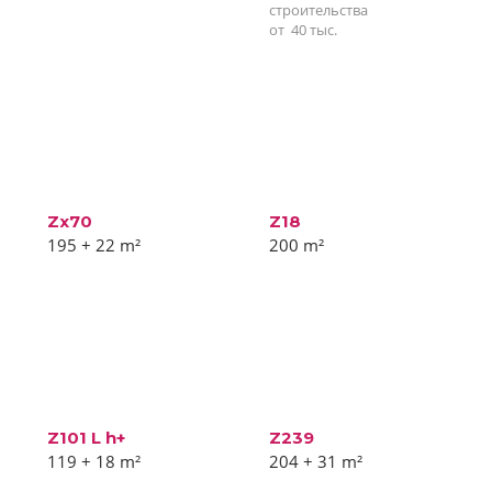
строительства
от
40
тыс.
Zx70
Z18
195 + 22
m²
200
m²
Z101 L h+
Z239
119 + 18
m²
204 + 31
m²