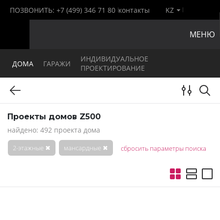
ПОЗВОНИТЬ:
+7 (499) 346 71 80
контакты
KZ
МЕНЮ
ИНДИВИДУАЛЬНОЕ
ДОМА
ГАРАЖИ
ПРОЕКТИРОВАНИЕ
Проекты домов Z500
найдено: 492 проекта дома
2-этажные
✖
мансардные
✖
сбросить параметры поиска