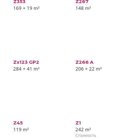
Z353
Z267
169 + 19
m²
148
m²
Zx123 GP2
Z266 A
284 + 41
m²
206 + 22
m²
Z45
Z1
119
m²
242
m²
Стоимость