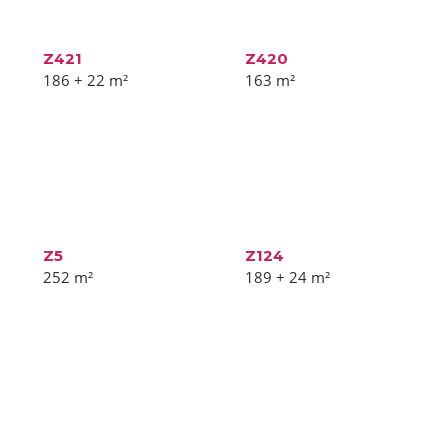
Z421
Z420
186 + 22
m²
163
m²
Z5
Z124
252
m²
189 + 24
m²