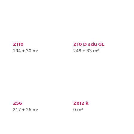
Z110
Z10 D sdu GL
194 + 30
m²
248 + 33
m²
Z56
Zx12 k
217 + 26
m²
0
m²