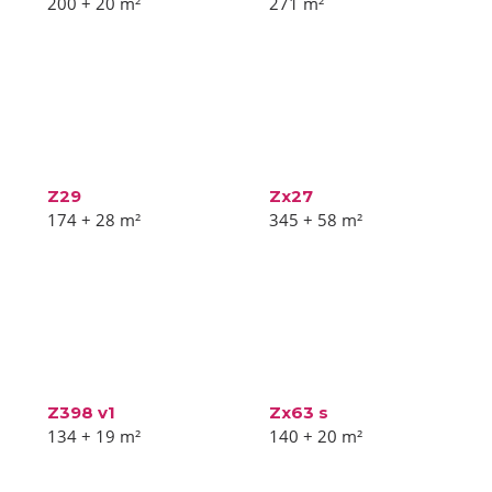
200 + 20
m²
271
m²
Z29
Zx27
174 + 28
m²
345 + 58
m²
Z398 v1
Zx63 s
134 + 19
m²
140 + 20
m²