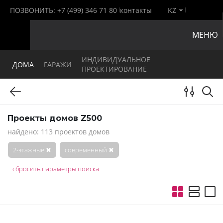
ПОЗВОНИТЬ:
+7 (499) 346 71 80
контакты
KZ
МЕНЮ
ИНДИВИДУАЛЬНОЕ
ДОМА
ГАРАЖИ
ПРОЕКТИРОВАНИЕ
Проекты домов Z500
найдено: 113 проектов домов
2-этажные
✖
современный
✖
сбросить параметры поиска