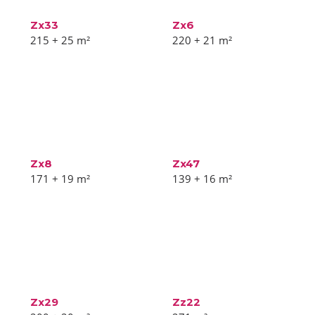
Zx33
Zx6
215 + 25
m²
220 + 21
m²
Zx8
Zx47
171 + 19
m²
139 + 16
m²
Zx29
Zz22