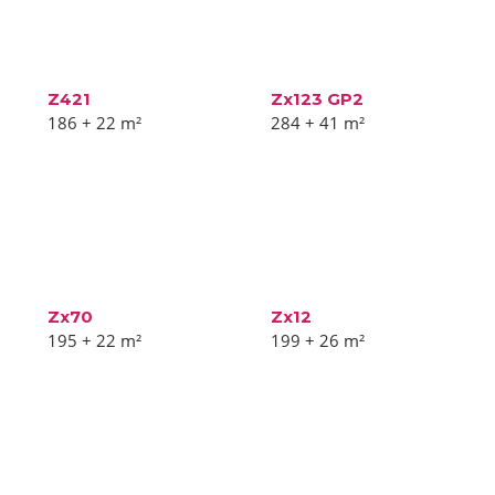
Z421
Zx123 GP2
186 + 22
m²
284 + 41
m²
Zx70
Zx12
195 + 22
m²
199 + 26
m²