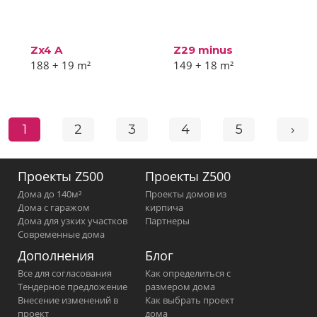
Zx4 A
Z29 minus
188 + 19
m²
149 + 18
m²
1
2
3
4
5
›
Проекты Z500
Проекты Z500
Дома до 140м²
Проекты домов из
Дома с гаражом
кирпича
Дома для узких участков
Партнеры
Современные дома
Дополнения
Блог
Все для согласования
Как определиться с
Тендерное предложение
размером дома
Внесение изменений в
Как выбрать проект
проект
дома