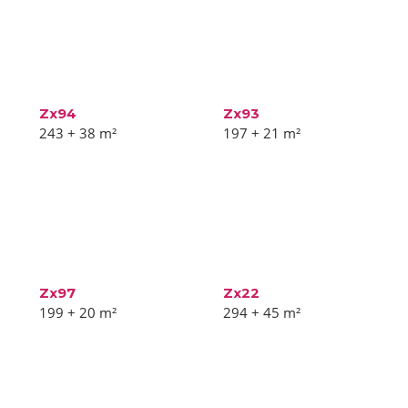
Zx94
Zx93
243 + 38
m²
197 + 21
m²
Zx97
Zx22
199 + 20
m²
294 + 45
m²