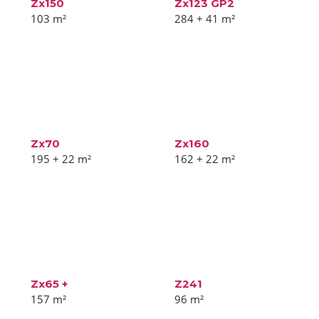
Zx150
Zx123 GP2
103
m²
284 + 41
m²
Zx70
Zx160
195 + 22
m²
162 + 22
m²
Zx65 +
Z241
157
m²
96
m²