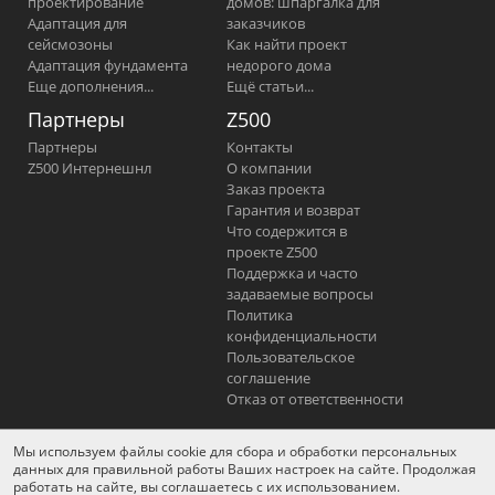
проектирование
домов: шпаргалка для
Адаптация для
заказчиков
сейсмозоны
Как найти проект
Адаптация фундамента
недорого дома
Еще дополнения...
Ещё статьи...
Партнеры
Z500
Партнеры
Контакты
Z500 Интернешнл
О компании
Заказ проекта
Гарантия и возврат
Что содержится в
проекте Z500
Поддержка и часто
задаваемые вопросы
Политика
конфиденциальности
Пользовательское
соглашение
Отказ от ответственности
Мы используем файлы cookie для сбора и обработки персональных
YouTube
Фейсбук
Вконтакте
данных для правильной работы Ваших настроек на сайте. Продолжая
работать на сайте, вы соглашаетесь с их использованием.
Одноклассники
Instagram