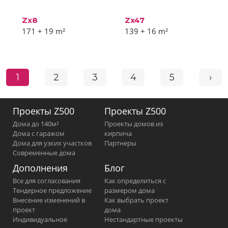
Zx8
Zx47
171 + 19
m²
139 + 16
m²
1
2
3
4
5
›
Проекты Z500
Проекты Z500
Дома до 140м²
Проекты домов из
Дома с гаражом
кирпича
Дома для узких участков
Партнеры
Современные дома
Дополнения
Блог
Все для согласования
Как определиться с
Тендерное предложение
размером дома
Внесение изменений в
Как выбрать проект
проект
дома
Индивидуальное
Нестандартные проекты