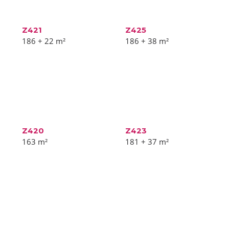
Z421
Z425
186 + 22
m²
186 + 38
m²
Z420
Z423
163
m²
181 + 37
m²