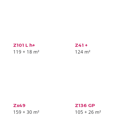
Z101 L h+
Z41 +
119 + 18
m²
124
m²
Zx49
Z136 GP
159 + 30
m²
105 + 26
m²