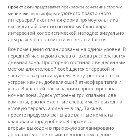
Проект Zx49
представляет прекрасное сочетание строгих
уютного практичного
минималистичных форм и
интерьера.Лаконичная форма прямоугольника
выглядит абсолютно
по новому благодаря
интересной колористической находке: визуально
дом разделён на
тёмный и светлый блоки.
Все помещения спланированы на одном уровне.
В
передней части дома слева от входа располагается
дневная зона. Просторная гостиная
с выделенным
местом для столовой сообщается с террасой и
частично закрытой кухней.
У внутренней стены
устроен камин, добавляющий атмосфере тепла и
уюта. В дальней
части здания спроектирована
ночная зона. Здесь устроены три спальни: две
комнаты,
расположенные слева, имеют выход на
угловую террасу, а одна — в сад. Также в
проекте
предусмотрены две ванные комнаты,
кладовая и гардеробная. В гараже со
вторым
выходом в прихожую запланировано
дополнительное хозяйственное помещение.