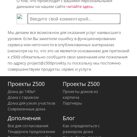
О том, что происходит с Вашими персональными
данными на нашем сайте
читайте здесь.
Мы делаем все возможное для оказания услуг наивысшего
уровня. Если Вы заметили ошибку в функционировании
сервиса или неточности в опубликованных материалах
(несмотря на то, что это не является основанием для претензий
к z500) обязательно сообщите свои замечания или пожелания
по адресу
project@z500proekty.ru
поскольку мы постоянно
совершенствуем продукты, сервис и услуги
Проекты Z500
Проекты Z500
Дома до 140м²
Проекты домов из
Дома с гаражом
кирпича
Дома для узких участков
Партнеры
Современные дома
Дополнения
Блог
Все для согласования
Как определиться с
Тендерное предложение
размером дома