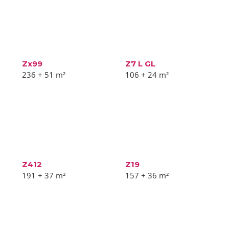
Zx99
Z7 L GL
236 + 51
m²
106 + 24
m²
Z412
Z19
191 + 37
m²
157 + 36
m²