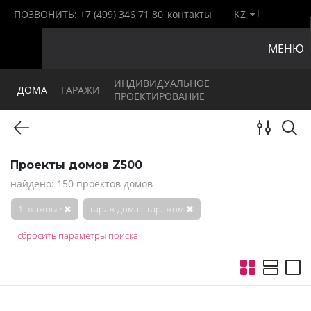
ПОЗВОНИТЬ:
+7 (499) 346 71 80
контакты
KZ
МЕНЮ
ИНДИВИДУАЛЬНОЕ
ДОМА
ГАРАЖИ
ПРОЕКТИРОВАНИЕ
Проекты домов Z500
найдено: 150 проектов домов
1-этажные
✖
гараж дома с гаражом
✖
сбросить параметры поиска