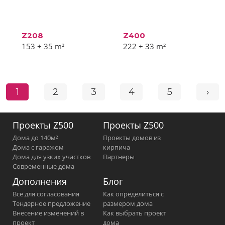
Z208
Z400
153 + 35
m²
222 + 33
m²
1
2
3
4
5
›
Проекты Z500
Проекты Z500
Дома до 140м²
Проекты домов из
Дома с гаражом
кирпича
Дома для узких участков
Партнеры
Современные дома
Дополнения
Блог
Все для согласования
Как определиться с
Тендерное предложение
размером дома
Внесение изменений в
Как выбрать проект
проект
дома