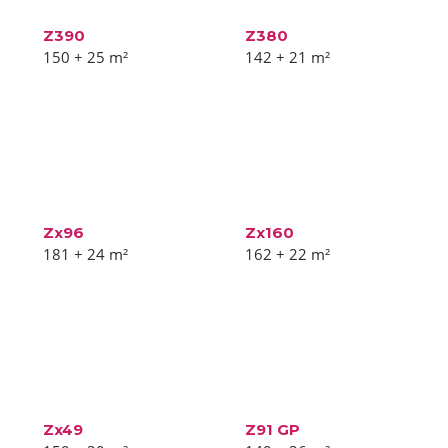
Z390
Z380
150 + 25
m²
142 + 21
m²
Zx96
Zx160
181 + 24
m²
162 + 22
m²
Zx49
Z91 GP