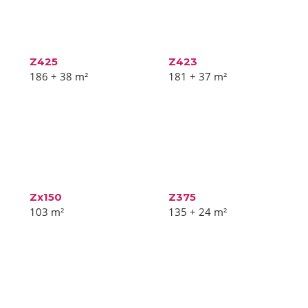
Z425
Z423
186 + 38
m²
181 + 37
m²
Zx150
Z375
103
m²
135 + 24
m²