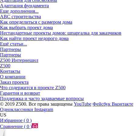
Адаптация для сейсмозоны
Адаптация фундамента
Еще дополнения...
ABC строительства
Как определиться с размером дома
Как выбрать проект дома
Нестандартные проекты домов: шпаргалка для заказчиков
Как найти проект недорого дома
Ещё статьи...
Партнеры
Партнеры
Z500 Интернешнл
Z500
Контакты
О компании
Заказ проекта
Что содержится в проекте Z500
Гарантия и возврат
Поддержка и часто задаваемые вопросы
© 2019 Z500. Все права защищены
YouTube
Фейсбук
Вконтакте
Одноклассники
Instagram
US
Избранное (
0
)
Сравнение (
0
)