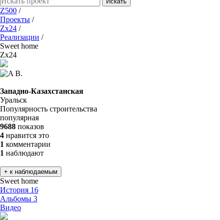
Искать
Z500
/
Проекты
/
Zx24
/
Реализации
/
Sweet home
Zx24
A B.
Западно-Казахстанская
Уральск
Популярность строительства
популярная
9688
показов
4
нравится это
1
комментарии
1
наблюдают
+ к наблюдаемым
Sweet home
История
16
Альбомы
3
Видео