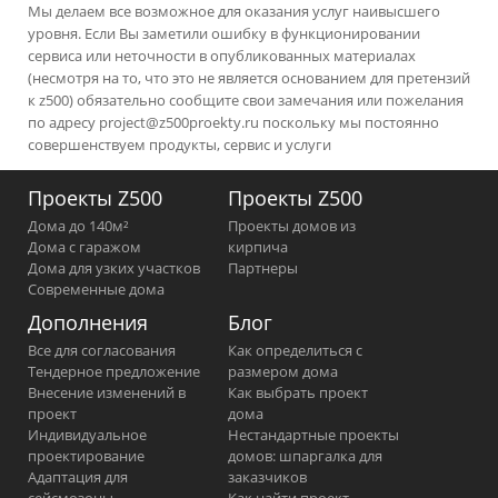
Мы делаем все возможное для оказания услуг наивысшего
уровня. Если Вы заметили ошибку в функционировании
сервиса или неточности в опубликованных материалах
(несмотря на то, что это не является основанием для претензий
к z500) обязательно сообщите свои замечания или пожелания
по адресу
project@z500proekty.ru
поскольку мы постоянно
совершенствуем продукты, сервис и услуги
Проекты Z500
Проекты Z500
Дома до 140м²
Проекты домов из
Дома с гаражом
кирпича
Дома для узких участков
Партнеры
Современные дома
Дополнения
Блог
Все для согласования
Как определиться с
Тендерное предложение
размером дома
Внесение изменений в
Как выбрать проект
проект
дома
Индивидуальное
Нестандартные проекты
проектирование
домов: шпаргалка для
Адаптация для
заказчиков
сейсмозоны
Как найти проект