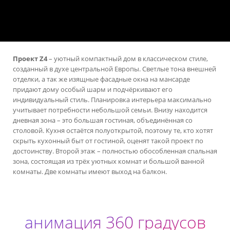
Проект Z4
– уютный компактный дом в классическом стиле,
созданный в духе центральной Европы. Светлые тона внешней
отделки, а так же изящные фасадные окна на мансарде
придают дому особый шарм и подчёркивают его
индивидуальный стиль. Планировка интерьера максимально
учитывает потребности небольшой семьи. Внизу находится
дневная зона – это большая гостиная, объединённая со
столовой. Кухня остаётся полуоткрытой, поэтому те, кто хотят
скрыть кухонный быт от гостиной, оценят такой проект по
достоинству. Второй этаж – полностью обособленная спальная
зона, состоящая из трёх уютных комнат и большой ванной
комнаты. Две комнаты имеют выход на балкон.
анимация 360 градусов