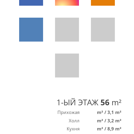
1-ЫЙ ЭТАЖ
56
m²
Прихожая
m²
/
3,1 m²
Холл
m²
/
3,2 m²
Кухня
m²
/
8,9 m²