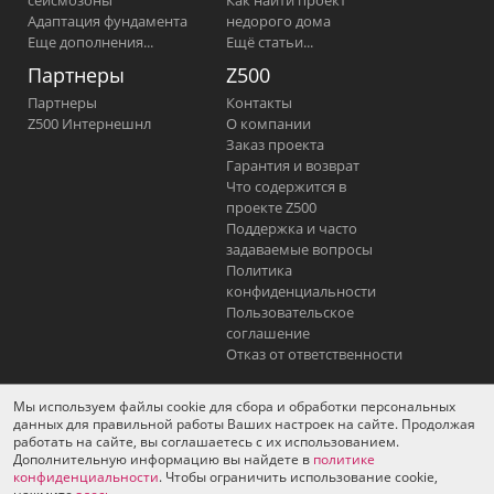
Адаптация фундамента
недорого дома
Еще дополнения...
Ещё статьи...
Партнеры
Z500
Партнеры
Контакты
Z500 Интернешнл
О компании
Заказ проекта
Гарантия и возврат
Что содержится в
проекте Z500
Поддержка и часто
задаваемые вопросы
Политика
конфиденциальности
Пользовательское
соглашение
Отказ от ответственности
Мы используем файлы cookie для сбора и обработки персональных
YouTube
Фейсбук
Вконтакте
данных для правильной работы Ваших настроек на сайте. Продолжая
работать на сайте, вы соглашаетесь с их использованием.
Одноклассники
Instagram
Дополнительную информацию вы найдете в
политике
конфиденциальности
. Чтобы ограничить использование cookie,