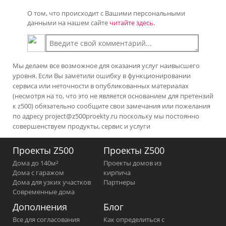
О том, что происходит с Вашими персональными
данными на нашем сайте
читайте здесь.
Мы делаем все возможное для оказания услуг наивысшего
уровня. Если Вы заметили ошибку в функционировании
сервиса или неточности в опубликованных материалах
(несмотря на то, что это не является основанием для претензий
к z500) обязательно сообщите свои замечания или пожелания
по адресу
project@z500proekty.ru
поскольку мы постоянно
совершенствуем продукты, сервис и услуги
Проекты Z500
Проекты Z500
Дома до 140м²
Проекты домов из
Дома с гаражом
кирпича
Дома для узких участков
Партнеры
Современные дома
Дополнения
Блог
Все для согласования
Как определиться с