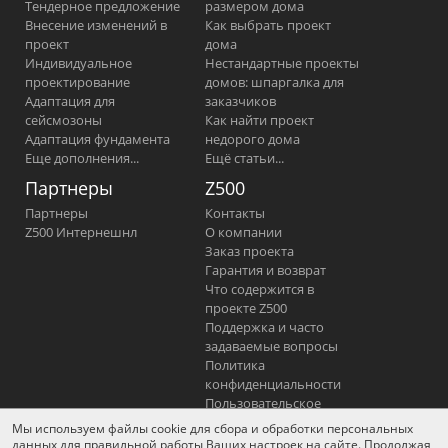
Тендерное предложение
размером дома
Внесение изменений в
Как выбрать проект
проект
дома
Индивидуальное
Нестандартные проекты
проектирование
домов: шпаргалка для
Адаптация для
заказчиков
сейсмозоны
Как найти проект
Адаптация фундамента
недорого дома
Еще дополнения...
Ещё статьи...
Партнеры
Z500
Партнеры
Контакты
Z500 Интернешнл
О компании
Заказ проекта
Гарантия и возврат
Что содержится в
проекте Z500
Поддержка и часто
задаваемые вопросы
Политика
конфиденциальности
Пользовательское
соглашение
Мы используем файлы cookie для сбора и обработки персональных
Отказ от ответственности
данных для правильной работы Ваших настроек на сайте. Продолжая