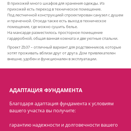
В прихожей много шкафов для хранения одежды. Из
прихожей есть переход в техническое помещение.
Под лестничной конструкцией спроектирован санузел с душем
и прачечной. Отсюда также есть выход в техническое
помещение, где можно сушить белье.
На мансарде разместилось просторное помещение
гардеробной, общая ванная комната и две уютные спальни.
Проект Zb37 – отличный вариант для родственников, которые
хотят проживать вблизи друг от друга. Дом привлекателен
внешне, удобен и функционален в эксплуатации.
АДАПТАЦИЯ ФУНДАМЕНТА
Благодаря адаптация фундамента к условиям
вашего участка вы получите:
гарантию надежности и долговечности вашего