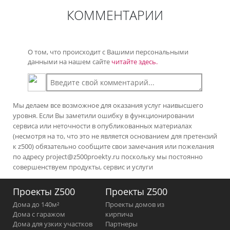
КОММЕНТАРИИ
О том, что происходит с Вашими персональными
данными на нашем сайте
читайте здесь.
Мы делаем все возможное для оказания услуг наивысшего
уровня. Если Вы заметили ошибку в функционировании
сервиса или неточности в опубликованных материалах
(несмотря на то, что это не является основанием для претензий
к z500) обязательно сообщите свои замечания или пожелания
по адресу
project@z500proekty.ru
поскольку мы постоянно
совершенствуем продукты, сервис и услуги
Проекты Z500
Проекты Z500
Дома до 140м²
Проекты домов из
Дома с гаражом
кирпича
Дома для узких участков
Партнеры